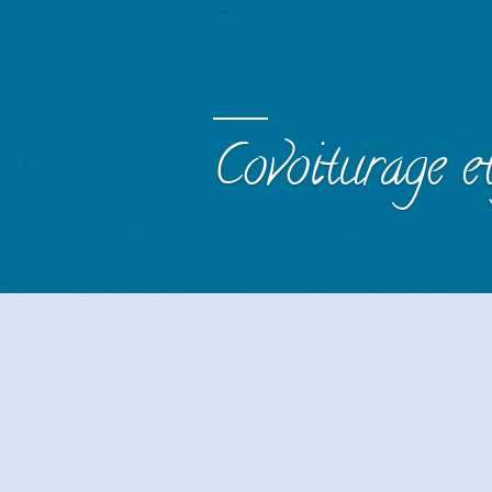
Covoiturage et
Rejoignez notre groupe
des partages de locatio