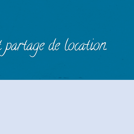
 partage de location.
 WhatsApp pour consulter ou proposer
ns ou des covoiturage.