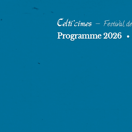
Aller
au
Celti'cimes
contenu
Festival de
Programme 2026