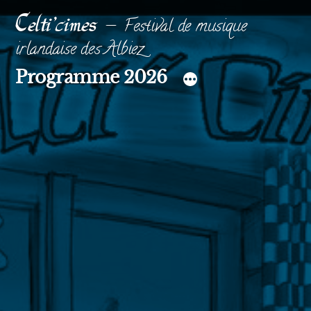
Aller
Celti'cimes
Festival de musique
au
irlandaise des Albiez
contenu
Programme 2026